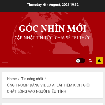
Skip
Thursday, 6th August, 2026
19:32
to
content
GÓC NHÌN MỚI
CẬP NHẬT TIN TỨC, CHIA SẺ TRI THỨC
Primary
Menu
Home
Tin nóng nhất
ÔNG TRUMP ĐĂNG VIDEO AI LÁI TIÊM KÍCH, GIỘI
CHẤT LỎNG VÀO NGƯỜI BIỂU TÌNH