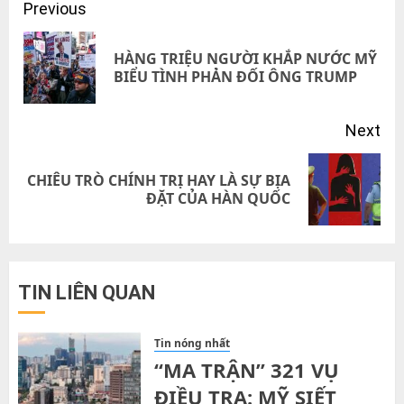
Post
Previous
navigation
HÀNG TRIỆU NGƯỜI KHẮP NƯỚC MỸ
Pre
BIỂU TÌNH PHẢN ĐỐI ÔNG TRUMP
pos
Next
CHIÊU TRÒ CHÍNH TRỊ HAY LÀ SỰ BỊA
Next
ĐẶT CỦA HÀN QUỐC
post:
TIN LIÊN QUAN
Tin nóng nhất
“MA TRẬN” 321 VỤ
ĐIỀU TRA: MỸ SIẾT